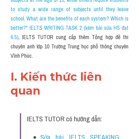
Du học Hà Lan
to study a wide range of subjects until they leave 
Du học Cấp Ba
school. What are the benefits of each system? Which is 
better?" IELTS WRITING TASK 2 (kèm bài sửa HS đạt 
Đề thi thật Task 1
6.5)
, IELTS TUTOR cung cấp thêm Tổng hợp đề thi 
Adv
chuyên anh lớp 10 Trường Trung học phổ thông chuyên 
Vĩnh Phúc.
Cách dùng từ
Task 1
I. Kiến thức liên 
Đề thi IELTS thật
quan 
Phân biệt từ
Advice
IELTS TUTOR có hướng dẫn:
IELTS Advice
Sửa bài IELTS SPEAKING 