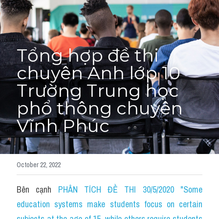
Adj
Liên hệ
Lớp Siêu Cấp Tốc
Khác
Tổng hợp đề thi 
HỌC THỬ →
Từ vựng theo topic
chuyên Anh lớp 10 
Từ vựng theo Topic
Trường Trung học 
phổ thông chuyên 
Vocabulary - Grammar
Vĩnh Phúc
Grammar
Part 2
October 22, 2022
Noun
Bên cạnh 
PHÂN TÍCH ĐỀ THI 30/5/2020 "Some 
Verb
education systems make students focus on certain 
subjects at the age of 15, while others require students 