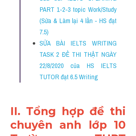
Đề thi thật Task 2
PART 1-2-3 topic Work/Study 
Listening
(Sửa & Làm lại 4 lần - HS đạt 
7.5)
Speaking
SỬA BÀI IELTS WRITING 
Writing
TASK 2 ĐỀ THI THẬT NGÀY 
Reading
22/8/2020 của HS IELTS 
Vocabulary
TUTOR đạt 6.5 Writing
II. Tổng hợp đề thi 
chuyên anh lớp 10 