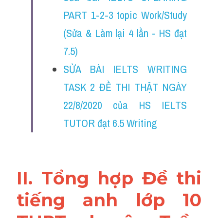
Đề thi thật Task 2
PART 1-2-3 topic Work/Study 
Listening
(Sửa & Làm lại 4 lần - HS đạt 
7.5)
Speaking
SỬA BÀI IELTS WRITING 
Writing
TASK 2 ĐỀ THI THẬT NGÀY 
Reading
22/8/2020 của HS IELTS 
Vocabulary
TUTOR đạt 6.5 Writing
II. Tổng hợp Đề thi 
tiếng anh lớp 10 