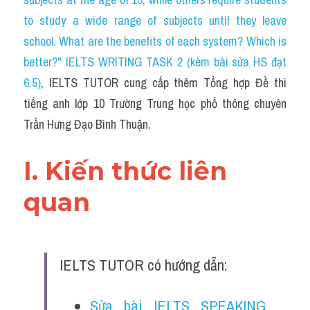
Du học Hà Lan
to study a wide range of subjects until they leave 
Du học Cấp Ba
school. What are the benefits of each system? Which is 
better?" IELTS WRITING TASK 2 (kèm bài sửa HS đạt 
Đề thi thật Task 1
6.5)
, IELTS TUTOR cung cấp thêm Tổng hợp Đề thi 
Adv
tiếng anh lớp 10 Trường Trung học phổ thông chuyên 
Trần Hưng Đạo Bình Thuận.
Cách dùng từ
Task 1
I. Kiến thức liên 
Đề thi IELTS thật
quan 
Phân biệt từ
Advice
IELTS TUTOR có hướng dẫn:
IELTS Advice
Sửa bài IELTS SPEAKING 