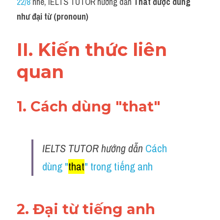
Du học Hà Lan
22/8
 nhé, IELTS TUTOR hướng dẫn 
That được dùng 
như đại từ (pronoun)
Du học Cấp Ba
II. Kiến thức liên 
Đề thi thật Task 1
quan
Adv
Cách dùng từ
1. Cách dùng "that"
Task 1
Đề thi IELTS thật
IELTS TUTOR hướng dẫn 
Cách 
Phân biệt từ
dùng "
that
" trong tiếng anh
Advice
IELTS Advice
2. Đại từ tiếng anh 