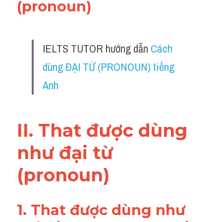
(pronoun)
Đề thi thật Task 2
Listening
IELTS TUTOR hướng dẫn 
Cách 
Speaking
dùng ĐẠI TỪ (PRONOUN) tiếng 
Writing
Anh
Reading
Vocabulary
II. That được dùng 
như đại từ 
(pronoun)
1. That được dùng như 