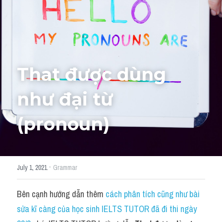
Adj
Liên hệ
Lớp Siêu Cấp Tốc
Khác
HỌC THỬ →
Từ vựng theo topic
That được dùng 
Từ vựng theo Topic
như đại từ 
Vocabulary - Grammar
(pronoun)
Grammar
Part 2
·
July 1, 2021
Grammar
Noun
Bên cạnh hướng dẫn thêm 
cách phân tích cũng như bài 
Verb
sửa kĩ càng của học sinh IELTS TUTOR đã đi thi ngày 