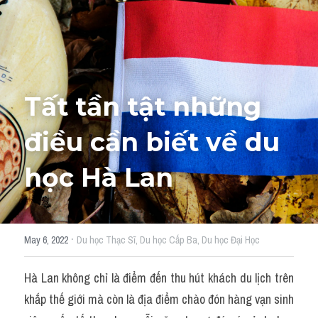
Adj
Liên hệ
Lớp Siêu Cấp Tốc
Khác
HỌC THỬ →
Từ vựng theo topic
Tất tần tật những 
Từ vựng theo Topic
điều cần biết về du 
Vocabulary - Grammar
học Hà Lan
Grammar
Part 2
·
May 6, 2022
Du học Thạc Sĩ,
Du học Cấp Ba,
Du học Đại Học
Noun
Hà Lan không chỉ là điểm đến thu hút khách du lịch trên 
Verb
khắp thế giới mà còn là địa điểm chào đón hàng vạn sinh 