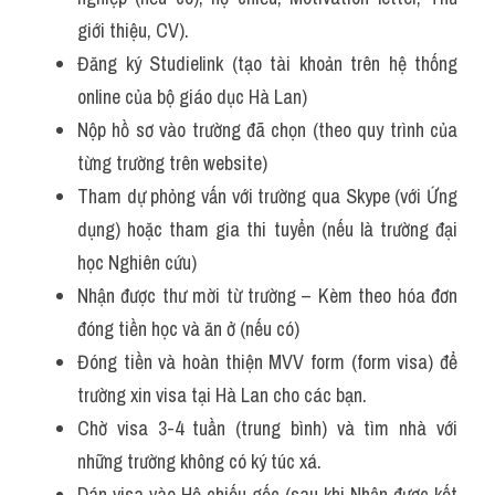
giới thiệu, CV).
Đăng ký Studielink (tạo tài khoản trên hệ thống 
online của bộ giáo dục Hà Lan)
Nộp hồ sơ vào trường đã chọn (theo quy trình của 
từng trường trên website)
Tham dự phỏng vấn với trường qua Skype (với Ứng 
dụng) hoặc tham gia thi tuyển (nếu là trường đại 
học Nghiên cứu)
Nhận được thư mời từ trường – Kèm theo hóa đơn 
đóng tiền học và ăn ở (nếu có)
Đóng tiền và hoàn thiện MVV form (form visa) để 
trường xin visa tại Hà Lan cho các bạn.
Chờ visa 3-4 tuần (trung bình) và tìm nhà với 
những trường không có ký túc xá.
Dán visa vào Hộ chiếu gốc (sau khi Nhận được kết 