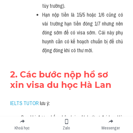
tùy trường).
Hạn nộp tiền là 15/5 hoặc 1/6 cũng có 
vài trường hạn tiền đóng 1/7 nhưng nên 
đóng sớm để có visa sớm. Cái này phụ 
huynh cần có kế hoạch chuẩn bị để chủ 
động đóng khi có thư mời.
2. Các bước nộp hồ sơ 
xin visa du học Hà Lan
IELTS TUTOR
 lưu ý:
Sau khi được chấp nhận tại một trường đại học Hà 
Lan. Bạn sẽ nhận được thư chấp nhận từ trường. 
Khoá học
Zalo
Messenger