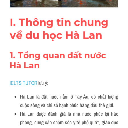
Đề thi thật Task 2
Listening
I. Thông tin chung 
Speaking
về du học Hà Lan
Writing
1. Tổng quan đất nước 
Reading
Hà Lan
Vocabulary
IELTS TUTOR
 lưu ý:
Hà Lan là đất nước nằm ở Tây Âu, có chất lượng 
cuộc sống và chỉ số hạnh phúc hàng đầu thế giới.
Hà Lan được đánh giá là nhà nước phúc lợi hào 
phóng, cung cấp chăm sóc y tế phổ quát, giáo dục 