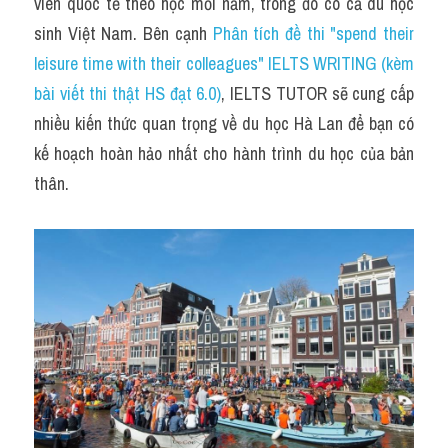
Du học Hà Lan
viên quốc tế theo học mỗi năm, trong đó có cả du học 
sinh Việt Nam. Bên cạnh 
Phân tích đề thi "spend their 
Du học Cấp Ba
leisure time with their colleagues" IELTS WRITING (kèm 
bài viết thi thật HS đạt 6.0)
, IELTS TUTOR sẽ cung cấp 
Đề thi thật Task 1
nhiều kiến thức quan trọng về du học Hà Lan để bạn có 
Adv
kế hoạch hoàn hảo nhất cho hành trình du học của bản 
thân.
Cách dùng từ
Task 1
Đề thi IELTS thật
Phân biệt từ
Advice
IELTS Advice