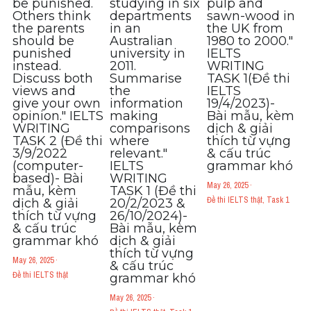
be punished.
studying in six
pulp and
Others think
departments
sawn-wood in
the parents
in an
the UK from
should be
Australian
1980 to 2000."
punished
university in
IELTS
instead.
2011.
WRITING
Discuss both
Summarise
TASK 1(Đề thi
views and
the
IELTS
give your own
information
19/4/2023)-
opinion." IELTS
making
Bài mẫu, kèm
WRITING
comparisons
dịch & giải
TASK 2 (Đề thi
where
thích từ vựng
3/9/2022
relevant."
& cấu trúc
(computer-
IELTS
grammar khó
based)- Bài
WRITING
May 26, 2025
·
mẫu, kèm
TASK 1 (Đề thi
Đề thi IELTS thật,
Task 1
dịch & giải
20/2/2023 &
thích từ vựng
26/10/2024)-
& cấu trúc
Bài mẫu, kèm
grammar khó
dịch & giải
thích từ vựng
May 26, 2025
·
& cấu trúc
Đề thi IELTS thật
grammar khó
May 26, 2025
·