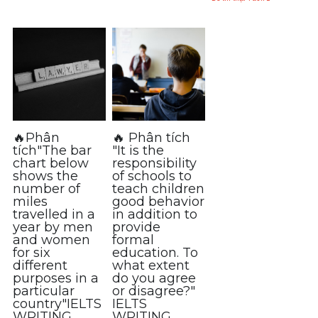
🔥Phân
🔥 Phân tích
tích"The bar
"It is the
chart below
responsibility
shows the
of schools to
number of
teach children
miles
good behavior
travelled in a
in addition to
year by men
provide
and women
formal
for six
education. To
different
what extent
purposes in a
do you agree
particular
or disagree?"
country"IELTS
IELTS
WRITING
WRITING