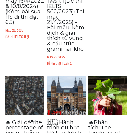
máy 16/4/2022
TASK 1(Đề thi
& 10/8/2024)
IELTS
(Kèm bài sửa
5/12/2023)(Thi
HS đi thi đạt
máy
6.5)
21/4/2025) -
Bài mẫu, kèm
May 26, 2025
·
dịch & giải
Đề thi IELTS thật
thích từ vựng
& cấu trúc
grammar khó​
May 25, 2025
·
Đề thi thật Task 1
🔥 Giải đề"the
🇳🇱 Hành
🔥Phân
percentage of
trình du học
tích"The
population in
Hà Lan: Mình
tendency of