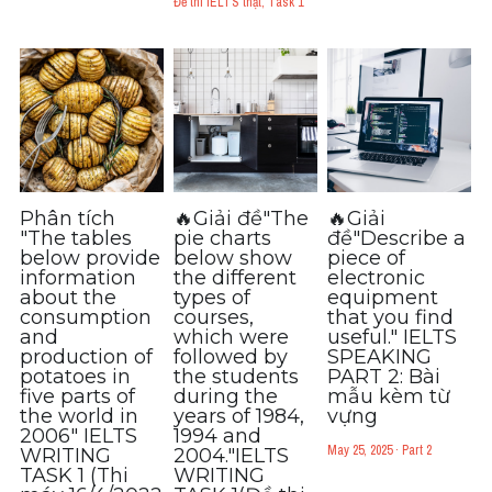
Đề thi IELTS thật,
Task 1
Phân tích
🔥Giải đề"The
🔥Giải
"The tables
pie charts
đề"Describe a
below provide
below show
piece of
information
the different
electronic
about the
types of
equipment
consumption
courses,
that you find
and
which were
useful." IELTS
production of
followed by
SPEAKING
potatoes in
the students
PART 2: Bài
five parts of
during the
mẫu kèm từ
the world in
years of 1984,
vựng
2006" IELTS
1994 and
May 25, 2025
·
Part 2
WRITING
2004."IELTS
TASK 1 (Thi
WRITING