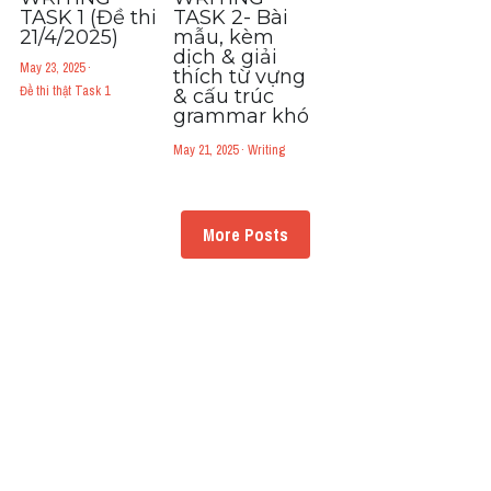
TASK 1 (Đề thi
TASK 2- Bài
21/4/2025)
mẫu, kèm
dịch & giải
May 23, 2025
·
thích từ vựng
Đề thi thật Task 1
& cấu trúc
grammar khó
May 21, 2025
·
Writing
More Posts