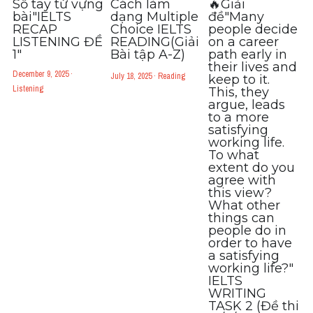
Sổ tay từ vựng
Cách làm
🔥Giải
Đề thi thật Task 2
bài"IELTS
dạng Multiple
đề"Many
RECAP
Choice IELTS
people decide
Listening
LISTENING ĐỀ
READING(Giải
on a career
1"
Bài tập A-Z)
path early in
their lives and
Speaking
December 9, 2025
·
July 18, 2025
·
Reading
keep to it.
Listening
This, they
argue, leads
Writing
to a more
satisfying
Reading
working life.
To what
extent do you
Vocabulary
agree with
this view?
What other
things can
people do in
order to have
a satisfying
working life?"
IELTS
WRITING
TASK 2 (Đề thi