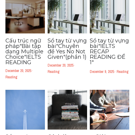
Du học Hà Lan
Du học Cấp Ba
Đề thi thật Task 1
Cấu trúc ngữ
Sổ tay từ vựng
Sổ tay từ vựng
Adv
pháp"Bài tập
bài"Chuyên
bài"IELTS
dạng Multiple
đề Yes No Not
RECAP
Cách dùng từ
Choice"IELTS
Given"(phần 1)
READING ĐỀ
READING
1"
December 20, 2025
·
Task 1
December 20, 2025
·
Reading
December 9, 2025
·
Reading
Reading
Đề thi IELTS thật
Phân biệt từ
Advice
IELTS Advice