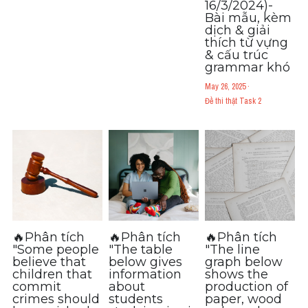
16/3/2024)-
Bài mẫu, kèm
dịch & giải
thích từ vựng
& cấu trúc
grammar khó
May 26, 2025
·
Đề thi thật Task 2
🔥Phân tích
🔥Phân tích
🔥Phân tích
"Some people
"The table
"The line
believe that
below gives
graph below
children that
information
shows the
commit
about
production of
crimes should
students
paper, wood