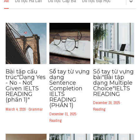
All
Du học Hà Lan
Du học Cấp Ba
Du học Đại Học
Adj
Liên hệ
Lớp Siêu Cấp Tốc
Khác
HỌC THỬ →
Từ vựng theo topic
Từ vựng theo Topic
Vocabulary - Grammar
Bài tập cấu
Sổ tay từ vựng
Sổ tay từ vựng
trúc"Dạng Yes
dạng
bài"Bài tập
- No - Not
Sentence
dạng Multiple
Grammar
Given IELTS
Completion
Choice"IELTS
READING
IELTS
READING
Part 2
(phần 1)"
READING
December 20, 2025
·
(PHẦN 1)
March 4, 2026
·
Grammar
Reading
Noun
December 31, 2025
·
Reading
Verb