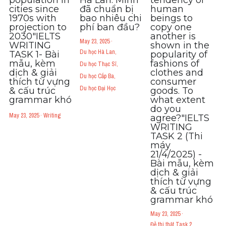
cities since
đã chuẩn bị
human
1970s with
bao nhiêu chi
beings to
projection to
phí ban đầu?
copy one
2030"IELTS
another is
May 23, 2025
·
WRITING
shown in the
Du học Hà Lan,
TASK 1- Bài
popularity of
mẫu, kèm
fashions of
Du học Thạc Sĩ,
dịch & giải
clothes and
Du học Cấp Ba,
thích từ vựng
consumer
Du học Đại Học
& cấu trúc
goods. To
grammar khó​
what extent
do you
May 23, 2025
·
Writing
agree?"IELTS
WRITING
TASK 2 (Thi
máy
21/4/2025) -
Bài mẫu, kèm
dịch & giải
thích từ vựng
& cấu trúc
grammar khó​
May 23, 2025
·
Đề thi thật Task 2